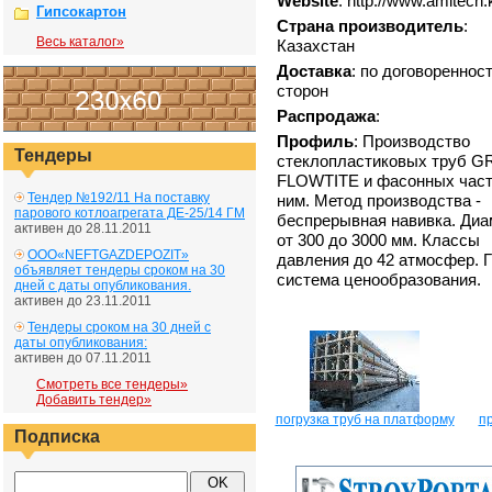
Website
: http://www.amitech.
Гипсокартон
Страна производитель
:
Весь каталог»
Казахстан
Доставка
: по договореннос
сторон
Распродажа
:
Профиль
: Производство
Тендеры
стеклопластиковых труб G
FLOWTITE и фасонных част
Тендер №192/11 На поставку
ним. Метод производства -
парового котлоагрегата ДЕ-25/14 ГМ
беспрерывная навивка. Ди
активен до 28.11.2011
от 300 до 3000 мм. Классы
ООО«NEFTGAZDEPOZIT»
давления до 42 атмосфер. 
объявляет тендеры сроком на 30
система ценообразования.
дней с даты опубликования.
активен до 23.11.2011
Тендеры сроком на 30 дней с
даты опубликования:
активен до 07.11.2011
Смотреть все тендеры»
Добавить тендер»
погрузка труб на платформу
пр
Подписка