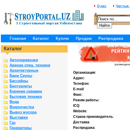
О нас
Частые
Главная
Каталог
Куплю
Продам
Распродажа
Каталог
Автоперевозки
размещение
Аренда спец. техники
Архитектурные
Организация
:
Бани Сауны
Адрес
:
Бассейны
Телефон
:
Биотуалеты
E-mail
:
Бурение скважин
Факс
:
Бытовая техника
Режим работы
:
Вода
ICQ
:
Водоочистка
Website
:
Вывоз мусора
Страна производитель
:
Выставки
Доставка
:
Газ
Генераторы
Распродажа
: