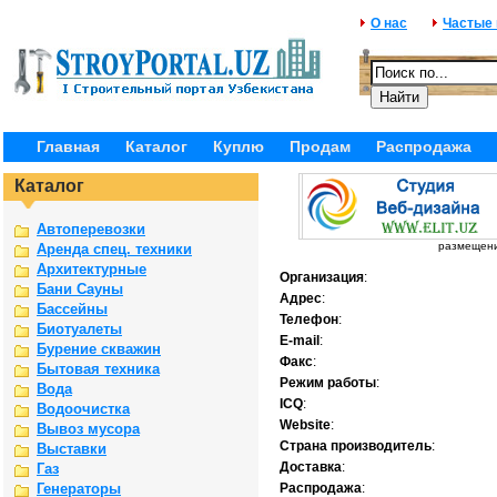
О нас
Частые
Главная
Каталог
Куплю
Продам
Распродажа
Каталог
Автоперевозки
размещение
Аренда спец. техники
Архитектурные
Организация
:
Бани Сауны
Адрес
:
Бассейны
Телефон
:
Биотуалеты
E-mail
:
Бурение скважин
Факс
:
Бытовая техника
Режим работы
:
Вода
ICQ
:
Водоочистка
Website
:
Вывоз мусора
Страна производитель
:
Выставки
Доставка
:
Газ
Генераторы
Распродажа
: