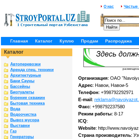
О нас
Частые
Главная
Каталог
Куплю
Продам
Распродажа
Каталог
Автоперевозки
размещение
Аренда спец. техники
Архитектурные
Организация
: ОАО "Navoiy
Бани Сауны
Адрес
: Навои, Навои-5
Бассейны
Биотуалеты
Телефон
: +998792292971
Бурение скважин
E-mail
:
reklama@navoiyazot.
Бытовая техника
Факс
: +998792237580
Вода
Режим работы
: 8-17
Водоочистка
Вывоз мусора
ICQ
:
Выставки
Website
: http://www.navoiyaz
Газ
Страна производитель
: У
Генераторы