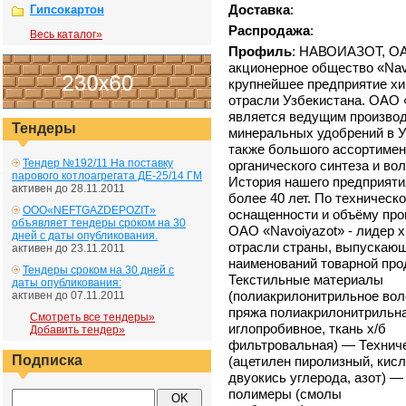
Доставка
:
Гипсокартон
Распродажа
:
Весь каталог»
Профиль
: НАВОИАЗОТ, О
акционерное общество «Navo
крупнейшее предприятие х
отрасли Узбекистана. ОАО 
является ведущим произво
Тендеры
минеральных удобрений в У
также большого ассортимен
Тендер №192/11 На поставку
органического синтеза и вол
парового котлоагрегата ДЕ-25/14 ГМ
История нашего предприяти
активен до 28.11.2011
более 40 лет. По техническ
ООО«NEFTGAZDEPOZIT»
оснащенности и объёму про
объявляет тендеры сроком на 30
ОАО «Navoiyazot» - лидер 
дней с даты опубликования.
отрасли страны, выпускаю
активен до 23.11.2011
наименований товарной про
Тендеры сроком на 30 дней с
Текстильные материалы
даты опубликования:
(полиакрилонитрильное воло
активен до 07.11.2011
пряжа полиакрилонитрильна
Смотреть все тендеры»
иглопробивное, ткань х/б
Добавить тендер»
фильтровальная) ― Техниче
Подписка
(ацетилен пиролизный, кисл
двуокись углерода, азот) 
полимеры (смолы