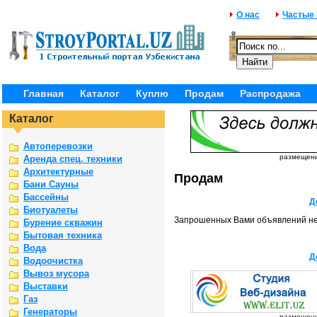
О нас
Частые
Главная
Каталог
Куплю
Продам
Распродажа
Каталог
Автоперевозки
размещение
Аренда спец. техники
Архитектурные
Продам
Бани Сауны
Бассейны
Д
Биотуалеты
Запрошенных Вами объявлений не
Бурение скважин
Бытовая техника
Вода
Д
Водоочистка
Вывоз мусора
Выставки
Газ
Генераторы
размещение