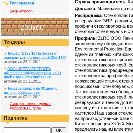
Страна производитель
: К
Гипсокартон
Доставка
: Машинами до вс
Весь каталог»
Распродажа
: Стеклопласт
резервуарам,GRP градирни,
профили стекловолокна, ве
стекломат,стекловуаль и ст
Профиль
: ZLRC ООО Пеки
Тендеры
экологичному оборудованию
Environmental Protection Equ
Тендер №192/11 На поставку
одним из главных китайски
парового котлоагрегата ДЕ-25/14 ГМ
стеклопластикового произ
активен до 28.11.2011
стеклопластиковых труб, ём
ООО«NEFTGAZDEPOZIT»
стеклопластика,градирен,р
объявляет тендеры сроком на 30
стекловолокна,профилей,ве
дней с даты опубликования.
нержавеющей стали, стекл
активен до 23.11.2011
порошковый, стекловуаль, с
Тендеры сроком на 30 дней с
Так же изготовляем оборуд
даты опубликования:
стеклопластиковых труб, л
активен до 07.11.2011
резервуаров и танков для в
Смотреть все тендеры»
машину изготовления стек
Добавить тендер»
настилов.Наш завод стекло
Подписка
на производственной базе 
Китае-провинция Хэбэй. Мы
предлагать нашим клиента