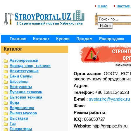
О нас
Частые
Главная
Каталог
Куплю
Продам
Распродажа
Каталог
Автоперевозки
размещение
Аренда спец. техники
Архитектурные
Организация
: ООО"ZLRC" 
Бани Сауны
экологичному оборудовани
Бассейны
Адрес
:
Биотуалеты
Бурение скважин
Телефон
: +86 13811346923
Бытовая техника
E-mail
:
svetazlrc@yandex.ru
Вода
Факс
:
Водоочистка
Режим работы
:
Вывоз мусора
Выставки
ICQ
: 666659727
Газ
Website
: http://grppipe.fis.ru
Генераторы